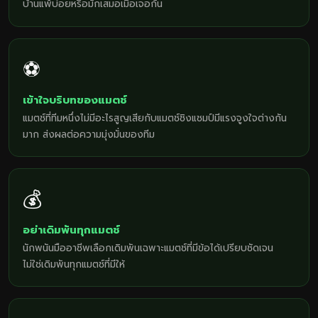
บ้านแพ้บ่อยหรือมักเสมอเมื่อเจอกัน
⚽
เข้าใจบริบทของแมตช์
แมตช์ที่ทีมหนึ่งไม่มีอะไรสูญเสียกับแมตช์ชิงแชมป์มีแรงจูงใจต่างกัน
มาก ส่งผลต่อความมุ่งมั่นของทีม
💰
อย่าเดิมพันทุกแมตช์
นักพนันมืออาชีพเลือกเดิมพันเฉพาะแมตช์ที่มีข้อได้เปรียบชัดเจน
ไม่ใช่เดิมพันทุกแมตช์ที่มีให้