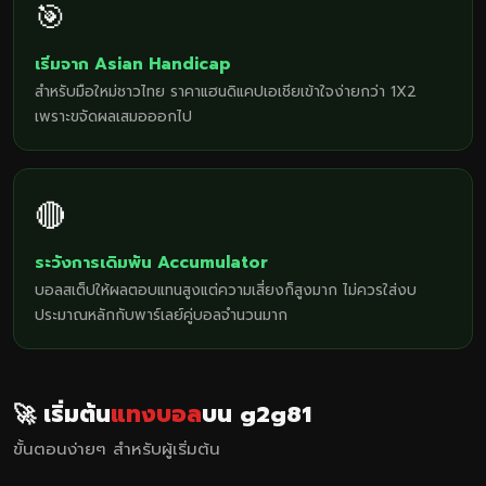
🎯
เริ่มจาก Asian Handicap
สำหรับมือใหม่ชาวไทย ราคาแฮนดิแคปเอเชียเข้าใจง่ายกว่า 1X2
เพราะขจัดผลเสมอออกไป
🔴
ระวังการเดิมพัน Accumulator
บอลสเต็ปให้ผลตอบแทนสูงแต่ความเสี่ยงก็สูงมาก ไม่ควรใส่งบ
ประมาณหลักกับพาร์เลย์คู่บอลจำนวนมาก
🚀 เริ่มต้น
แทงบอล
บน g2g81
ขั้นตอนง่ายๆ สำหรับผู้เริ่มต้น