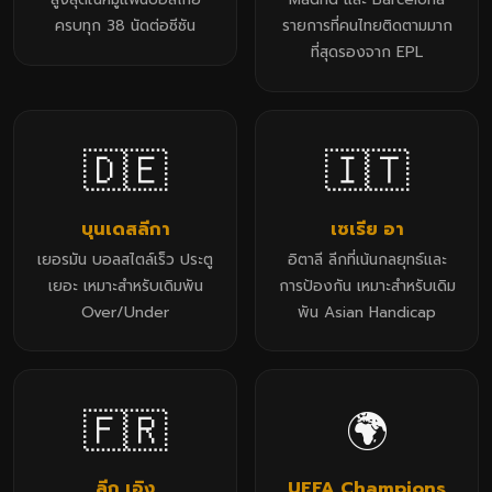
ครบทุก 38 นัดต่อซีซัน
รายการที่คนไทยติดตามมาก
ที่สุดรองจาก EPL
🇩🇪
🇮🇹
บุนเดสลีกา
เซเรีย อา
เยอรมัน บอลสไตล์เร็ว ประตู
อิตาลี ลีกที่เน้นกลยุทธ์และ
เยอะ เหมาะสำหรับเดิมพัน
การป้องกัน เหมาะสำหรับเดิม
Over/Under
พัน Asian Handicap
🇫🇷
🌍
ลีก เอิง
UEFA Champions