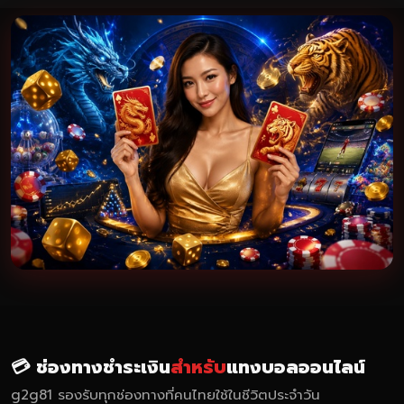
💳 ช่องทางชำระเงิน
สำหรับ
แทงบอลออนไลน์
g2g81 รองรับทุกช่องทางที่คนไทยใช้ในชีวิตประจำวัน