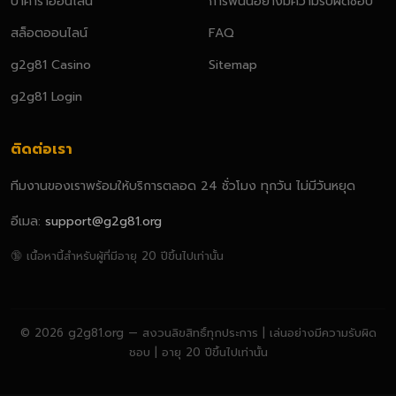
บาคาร่าออนไลน์
การพนันอย่างมีความรับผิดชอบ
สล็อตออนไลน์
FAQ
g2g81 Casino
Sitemap
g2g81 Login
ติดต่อเรา
ทีมงานของเราพร้อมให้บริการตลอด 24 ชั่วโมง ทุกวัน ไม่มีวันหยุด
อีเมล:
support@g2g81.org
🔞 เนื้อหานี้สำหรับผู้ที่มีอายุ 20 ปีขึ้นไปเท่านั้น
© 2026 g2g81.org — สงวนลิขสิทธิ์ทุกประการ | เล่นอย่างมีความรับผิด
ชอบ | อายุ 20 ปีขึ้นไปเท่านั้น