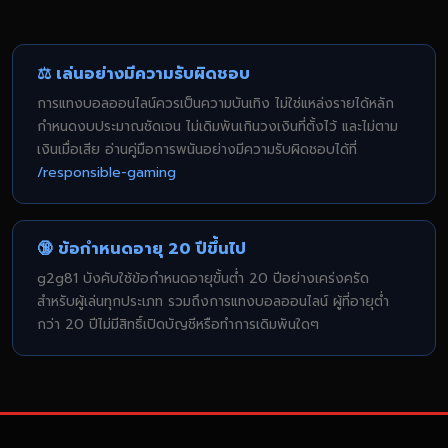
⚖️ เล่นอย่างมีความรับผิดชอบ
การแทงบอลออนไลน์ควรเป็นความบันเทิง ไม่ใช่แหล่งรายได้หลัก
กำหนดงบประมาณชัดเจน ไม่เดิมพันเกินวงเงินที่ตั้งไว้ และไม่ตาม
เงินเมื่อเสีย อ่านคู่มือการพนันอย่างมีความรับผิดชอบได้ที่
/responsible-gaming
🔞 ข้อกำหนดอายุ 20 ปีขึ้นไป
g2g81 บังคับใช้ข้อกำหนดอายุขั้นต่ำ 20 ปีอย่างเคร่งครัด
สำหรับผู้เล่นทุกประเภท รวมถึงการแทงบอลออนไลน์ ผู้ที่อายุต่ำ
กว่า 20 ปีไม่มีสิทธิ์เปิดบัญชีหรือทำการเดิมพันใดๆ