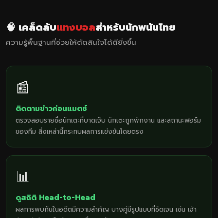
🧠 เคล็ดลับ
แทงบอล
สำหรับนักพนันไทย
ความรู้พื้นฐานที่ช่วยให้ตัดสินใจได้ดียิ่งขึ้น
📰
ติดตามข่าวก่อนแมตช์
ตรวจสอบรายชื่อนักเตะที่บาดเจ็บ นักเตะถูกพักงาน และสถานะฟอร์ม
ของทีม สิ่งเหล่านี้กระทบผลการแข่งขันโดยตรง
📊
ดูสถิติ Head-to-Head
ผลการพบกันในอดีตมีความสำคัญ บางคู่มีรูปแบบที่ชัดเจน เช่น เจ้า