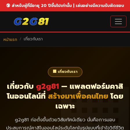
🔞 สำหรับผู้ที่มีอายุ 20 ปีขึ้นไปเท่านั้น | เล่นอย่างมีความรับผิดชอบ
เกี่ยวกับเรา
หน้าแรก
🏢 เกี่ยวกับเรา
เกี่ยวกับ
g2g81
— แพลตฟอร์มคาสิ
โนออนไลน์ที่
สร้างมาเพื่อคนไทย
โดย
เฉพาะ
g2g81 ก่อตั้งขึ้นด้วยวิสัยทัศน์เดียว นั่นคือการมอบ
ประสบการณ์คาสิโนออนไลน์ระดับโลกในรูปแบบที่เข้าใจวิถีชีวิต