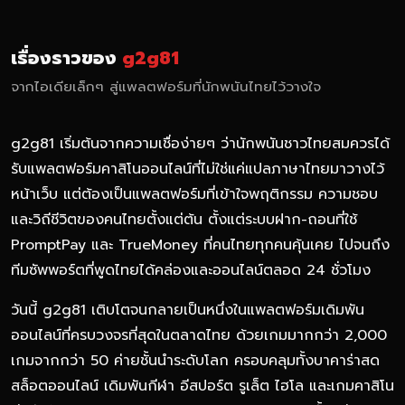
เรื่องราวของ
g2g81
จากไอเดียเล็กๆ สู่แพลตฟอร์มที่นักพนันไทยไว้วางใจ
g2g81 เริ่มต้นจากความเชื่อง่ายๆ ว่านักพนันชาวไทยสมควรได้
รับแพลตฟอร์มคาสิโนออนไลน์ที่ไม่ใช่แค่แปลภาษาไทยมาวางไว้
หน้าเว็บ แต่ต้องเป็นแพลตฟอร์มที่เข้าใจพฤติกรรม ความชอบ
และวิถีชีวิตของคนไทยตั้งแต่ต้น ตั้งแต่ระบบฝาก-ถอนที่ใช้
PromptPay และ TrueMoney ที่คนไทยทุกคนคุ้นเคย ไปจนถึง
ทีมซัพพอร์ตที่พูดไทยได้คล่องและออนไลน์ตลอด 24 ชั่วโมง
วันนี้ g2g81 เติบโตจนกลายเป็นหนึ่งในแพลตฟอร์มเดิมพัน
ออนไลน์ที่ครบวงจรที่สุดในตลาดไทย ด้วยเกมมากกว่า 2,000
เกมจากกว่า 50 ค่ายชั้นนำระดับโลก ครอบคลุมทั้งบาคาร่าสด
สล็อตออนไลน์ เดิมพันกีฬา อีสปอร์ต รูเล็ต ไฮโล และเกมคาสิโน