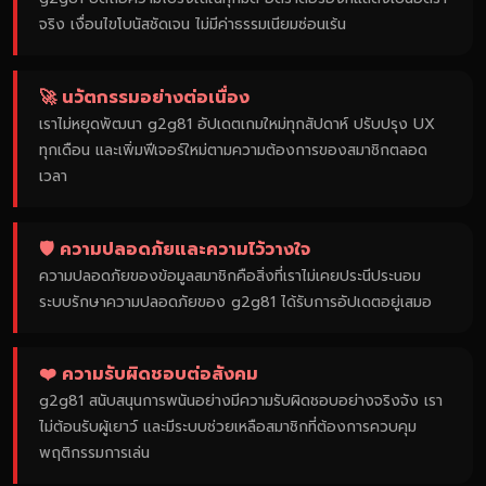
จริง เงื่อนไขโบนัสชัดเจน ไม่มีค่าธรรมเนียมซ่อนเร้น
🚀 นวัตกรรมอย่างต่อเนื่อง
เราไม่หยุดพัฒนา g2g81 อัปเดตเกมใหม่ทุกสัปดาห์ ปรับปรุง UX
ทุกเดือน และเพิ่มฟีเจอร์ใหม่ตามความต้องการของสมาชิกตลอด
เวลา
🛡️ ความปลอดภัยและความไว้วางใจ
ความปลอดภัยของข้อมูลสมาชิกคือสิ่งที่เราไม่เคยประนีประนอม
ระบบรักษาความปลอดภัยของ g2g81 ได้รับการอัปเดตอยู่เสมอ
❤️ ความรับผิดชอบต่อสังคม
g2g81 สนับสนุนการพนันอย่างมีความรับผิดชอบอย่างจริงจัง เรา
ไม่ต้อนรับผู้เยาว์ และมีระบบช่วยเหลือสมาชิกที่ต้องการควบคุม
พฤติกรรมการเล่น