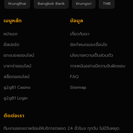
Krungthai
Bangkok Bank
Krungsri
TMB
เมนูหลัก
ข้อมูล
หน้าแรก
เกี่ยวกับเรา
อีสปอร์ต
ข้อกำหนดและเงื่อนไข
แทงบอลออนไลน์
นโยบายความเป็นส่วนตัว
บาคาร่าออนไลน์
การพนันอย่างมีความรับผิดชอบ
สล็อตออนไลน์
FAQ
g2g81 Casino
Sitemap
g2g81 Login
ติดต่อเรา
ทีมงานของเราพร้อมให้บริการตลอด 24 ชั่วโมง ทุกวัน ไม่มีวันหยุด